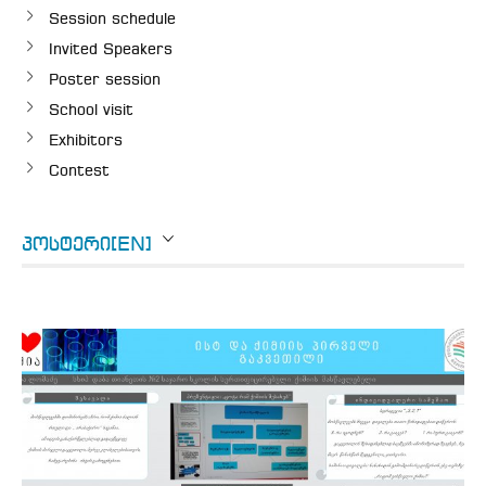
Session schedule
Invited Speakers
Poster session
School visit
Exhibitors
Contest
ᲞᲝᲡᲢᲔᲠᲘ[EN]